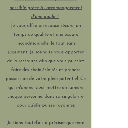
possible grâce à l'accompagnement
d'une doula ?
​
Je vous offre un espace sécure, un
temps de qualité et une écoute
inconditionnelle, le tout sans
jugement. Je souhaite vous apporter
de la ressource afin que vous puissiez
faire des choix éclairés et prendre
possession de votre plein potentiel. ​Ce
qui m'anime, c'est mettre en lumière
chaque personne, dans sa singularité,
pour qu'elle puisse rayonner.
Je tiens toutefois à préciser que mon