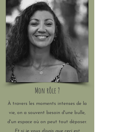
Mon rôle ?
À travers les moments intenses de la
vie, on a souvent besoin d'une bulle,
d'un espace où on peut tout déposer.
Et si je vous disais que ceci est