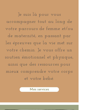
Je suis là pour vous
accompagner tout au long de
votre parcours de femme et/ou
de maternité, en passant par
les
épreuves que la vie met sur
votre chemin. Je vous offre un
soutien émotionnel et physique,
ainsi que des ressources pour
mieux comprendre votre corps
et votre bébé.
Mes services